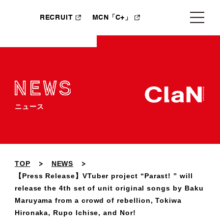
RECRUIT
MCN「C+」
ニュース
TOP
NEWS
【Press Release】VTuber project “Parast! ” will
release the 4th set of unit original songs by Baku
Maruyama from a crowd of rebellion, Tokiwa
Hironaka, Rupo Ichise, and Nor!