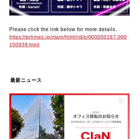
Please click the link below for more details.
https://prtimes.jp/main/html/rd/p/000000167.000
100939.html
最新ニュース