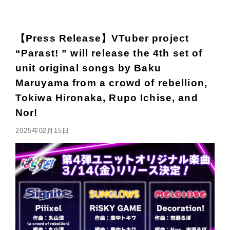
【Press Release】VTuber project
“Parast! ” will release the 4th set of
unit original songs by Baku
Maruyama from a crowd of rebellion,
Tokiwa Hironaka, Rupo Ichise, and
Nor!
2025年02月15日