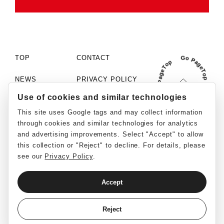
TOP
CONTACT
NEWS
PRIVACY POLICY
Use of cookies and similar technologies
COMPANY
COOKIE SETTINGS
This site uses Google tags and may collect information
PHILOSOPHY
MCN「C+」
through cookies and similar technologies for analytics
and advertising improvements. Select "Accept" to allow
WORKS
SOCIAL MEDIA GUIDELINE
this collection or "Reject" to decline. For details, please
see our
Privacy Policy
.
RECRUIT
REPORT
Accept
English
日本語
©ClaN Entertainment inc. All Rights Reserved.
Reject