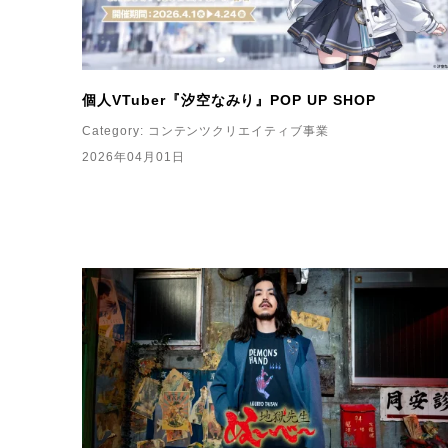
個人VTuber『汐空なみり』POP UP SHOP
Category:
コンテンツクリエイティブ事業
2026年04月01日