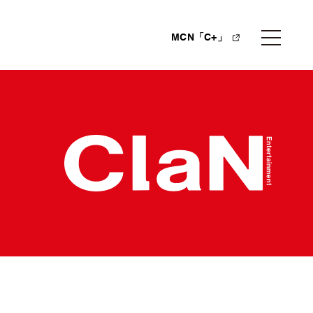
MCN「C+」