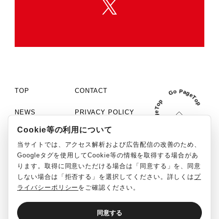
TOP
CONTACT
NEWS
PRIVACY POLICY
Cookie等の利用について
COMPANY
COOKIE SETTINGS
当サイトでは、アクセス解析および広告配信の改善のため、
PHILOSOPHY
MCN「C+」
Googleタグを使用してCookie等の情報を取得する場合があ
ります。取得に同意いただける場合は「同意する」を、同意
WORKS
SOCIAL MEDIA GUIDELINE
しない場合は「拒否する」を選択してください。詳しくは
プ
ライバシーポリシー
をご確認ください。
RECRUIT
REPORT
同意する