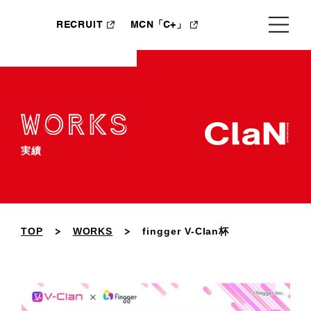
RECRUIT
MCN「C+」
実績
TOP
WORKS
fingger V-Clan杯