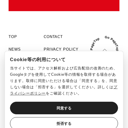
TOP
CONTACT
NEWS
PRIVACY POLICY
Cookie等の利用について
COMPANY
COOKIE SETTINGS
当サイトでは、アクセス解析および広告配信の改善のため、
PHILOSOPHY
MCN「C+」
Googleタグを使用してCookie等の情報を取得する場合があ
ります。取得に同意いただける場合は「同意する」を、同意
WORKS
SOCIAL MEDIA GUIDELINE
しない場合は「拒否する」を選択してください。詳しくは
プ
ライバシーポリシー
をご確認ください。
RECRUIT
REPORT
同意する
English
日本語
©ClaN Entertainment inc. All Rights Reserved.
拒否する