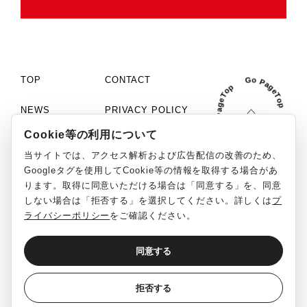
TOP
CONTACT
NEWS
PRIVACY POLICY
Cookie等の利用について
COMPANY
COOKIE SETTINGS
当サイトでは、アクセス解析および広告配信の改善のため、
PHILOSOPHY
MCN「C+」
Googleタグを使用してCookie等の情報を取得する場合があ
ります。取得に同意いただける場合は「同意する」を、同意
WORKS
SOCIAL MEDIA GUIDELINE
しない場合は「拒否する」を選択してください。詳しくは
プ
ライバシーポリシー
をご確認ください。
RECRUIT
REPORT
同意する
English
日本語
©ClaN Entertainment inc. All Rights Reserved.
拒否する