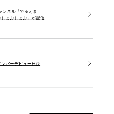
チャンネル『でゅえま
じゃぶじょぶじょぶ」が配信
新メンバーデビュー日決