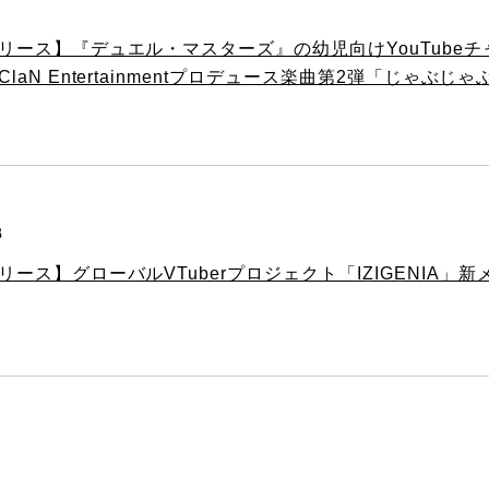
1
リース】『デュエル・マスターズ』の幼児向けYouTube
laN Entertainmentプロデュース楽曲第2弾「じゃぶ
8
リース】グローバルVTuberプロジェクト「IZIGENIA」