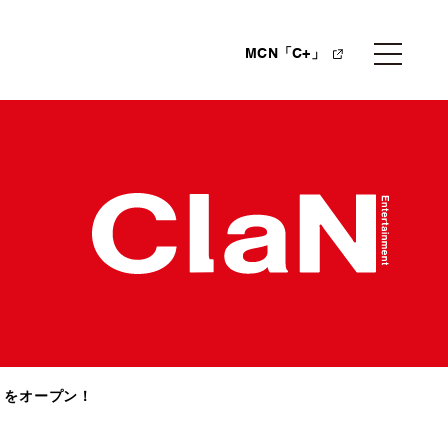
MCN「C+」
T』をオープン！