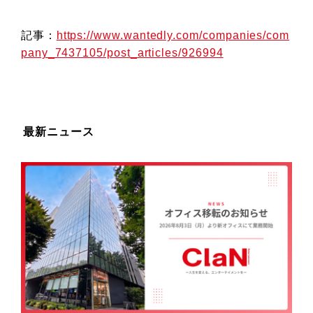
記事：
https://www.wantedly.com/companies/com
pany_7437105/post_articles/926994
最新ニュース