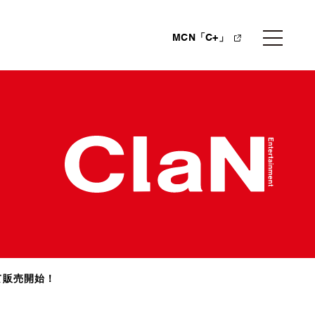
MCN「C+」
て販売開始！