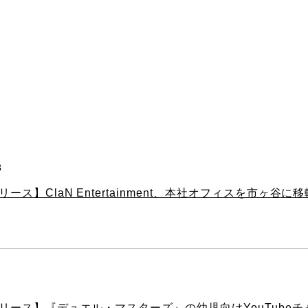
3
ース】ClaN Entertainment、本社オフィスを市ヶ谷に
1
リース】『デュエル・マスターズ』の幼児向けYouTube