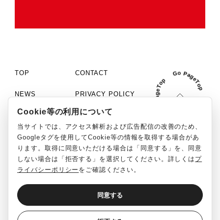
TOP
CONTACT
NEWS
PRIVACY POLICY
Cookie等の利用について
COMPANY
COOKIE SETTINGS
当サイトでは、アクセス解析および広告配信の改善のため、
PHILOSOPHY
MCN「C+」
Googleタグを使用してCookie等の情報を取得する場合があ
ります。取得に同意いただける場合は「同意する」を、同意
WORKS
SOCIAL MEDIA GUIDELINE
しない場合は「拒否する」を選択してください。詳しくは
プ
ライバシーポリシー
をご確認ください。
RECRUIT
REPORT
同意する
English
日本語
©ClaN Entertainment inc. All Rights Reserved.