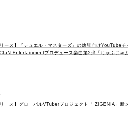
1
リース】『デュエル・マスターズ』の幼児向けYouTube
laN Entertainmentプロデュース楽曲第2弾「じゃぶ
8
リース】グローバルVTuberプロジェクト「IZIGENIA」