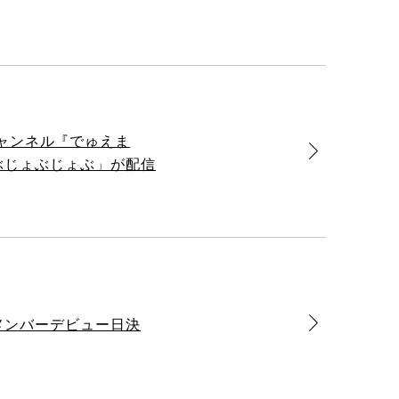
チャンネル『でゅえま
じゃぶじょぶじょぶ」が配信
新メンバーデビュー日決