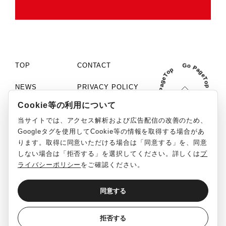
TOP
CONTACT
NEWS
PRIVACY POLICY
Cookie等の利用について
COMPANY
COOKIE SETTINGS
当サイトでは、アクセス解析および広告配信の改善のため、
PHILOSOPHY
MCN「C+」
Googleタグを使用してCookie等の情報を取得する場合があ
ります。取得に同意いただける場合は「同意する」を、同意
WORKS
SOCIAL MEDIA GUIDELINE
しない場合は「拒否する」を選択してください。詳しくは
プ
ライバシーポリシー
をご確認ください。
RECRUIT
REPORT
同意する
English
日本語
©ClaN Entertainment inc. All Rights Reserved.
拒否する