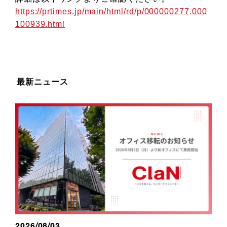
https://prtimes.jp/main/html/rd/p/000000277.000
100939.html
最新ニュース
2026/08/03